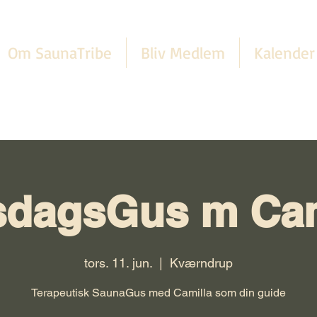
Om SaunaTribe
Bliv Medlem
Kalender
sdagsGus m Cam
tors. 11. jun.
  |  
Kværndrup
Terapeutisk SaunaGus med Camilla som din guide