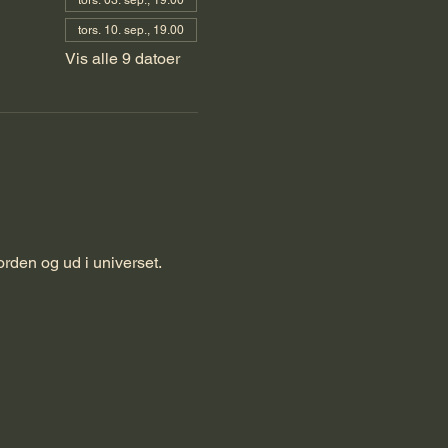
tors. 03. sep., 19.00
tors. 10. sep., 19.00
Vis alle 9 datoer
rden og ud i universet. 