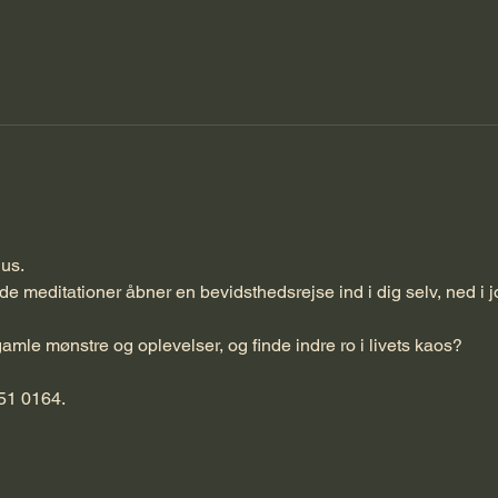
us. 
meditationer åbner en bevidsthedsrejse ind i dig selv, ned i jo
å gamle mønstre og oplevelser, og finde indre ro i livets kaos? 
51 0164. 